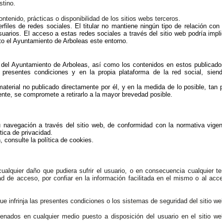
stino.
tenido, prácticas o disponibilidad de los sitios webs terceros.
rfiles de redes sociales. El titular no mantiene ningún tipo de relación con
arios. El acceso a estas redes sociales a través del sitio web podría impli
nto el Ayuntamiento de Arboleas este entorno.
es del Ayuntamiento de Arboleas, así como los contenidos en estos publicad
s presentes condiciones y en la propia plataforma de la red social, sien
 material no publicado directamente por él, y en la medida de lo posible, tan 
nte, se compromete a retirarlo a la mayor brevedad posible.
 su navegación a través del sitio web, de conformidad con la normativa vige
ítica de privacidad
.
n, consulte la
política de cookies
.
cualquier daño que pudiera sufrir el usuario, o en consecuencia cualquier te
dad de acceso, por confiar en la información facilitada en el mismo o al acc
ue infrinja las presentes condiciones o los sistemas de seguridad del sitio we
cenados en cualquier medio puesto a disposición del usuario en el sitio w