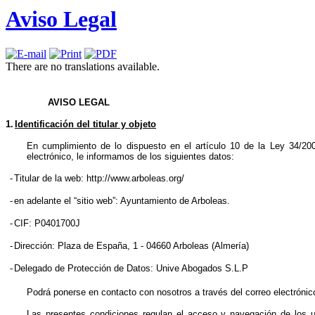
Aviso Legal
There are no translations available.
AVISO LEGAL
1.
Identificación del titular y objeto
En cumplimiento de lo dispuesto en el artículo 10 de la Ley 34/200
electrónico, le informamos de los siguientes datos:
-
Titular de la web: http://www.arboleas.org/
-
en adelante el “sitio web”: Ayuntamiento de Arboleas.
-
CIF: P0401700J
-
Dirección:
Plaza de España, 1 - 04660 Arboleas (Almería)
-
Delegado de Protección de Datos: Unive Abogados S.L.P
Podrá ponerse en contacto con nosotros a través del correo electrónic
Las presentes condiciones regulan el acceso y navegación de los us