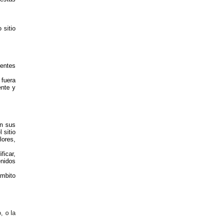
 sitio
sentes
 fuera
ente y
en sus
 sitio
lores,
ficar,
enidos
ámbito
, o la