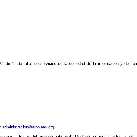
2, de 11 de julio, de servicios de la sociedad de la información y de co
o
administracion@arboleas.org
.
uarios a través del presente sitio web. Mediante su visita, usted acepta