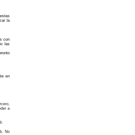
 estas
car la
os con
do las
pronto
nte en
rcero,
eder a
b.
eb. No