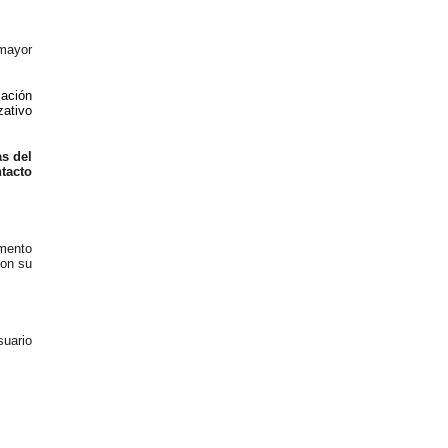
 mayor
mación
zativo
as del
tacto
omento
con su
suario