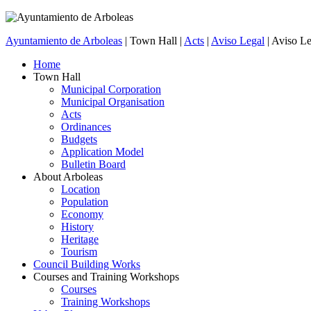
Ayuntamiento de Arboleas
| Town Hall |
Acts
|
Aviso Legal
| Aviso Le
Home
Town Hall
Municipal Corporation
Municipal Organisation
Acts
Ordinances
Budgets
Application Model
Bulletin Board
About Arboleas
Location
Population
Economy
History
Heritage
Tourism
Council Building Works
Courses and Training Workshops
Courses
Training Workshops