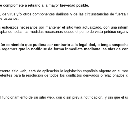
se compromete a retirarlo a la mayor brevedad posible.
eb, de virus y/o otros componentes dañinos y de las circunstancias de fuerza
os usuarios.
s esfuerzos necesarios por mantener el sitio web actualizado, con una infor
optando todas las medidas necesarias desde el punto de vista jurídico-organi
gún contenido que pudiera ser contrario a la legalidad, o tenga sospech
 regamos que lo notifique de forma inmediata mediante las vías de con
presente sitio web, será de aplicación la legislación española vigente en el m
etentes para la resolución de todos los conflictos derivados o relacionados 
uncionamiento de su sitio web, con o sin previa notificación, y sin que el u