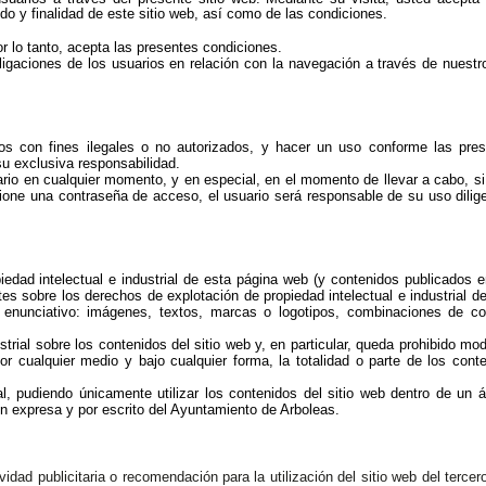
do y finalidad de este sitio web, así como de las condiciones.
or lo tanto, acepta las presentes condiciones.
gaciones de los usuarios en relación con la navegación a través de nuestro
dos con fines ilegales o no autorizados, y hacer un uso conforme las pre
u exclusiva responsabilidad.
ario en cualquier momento, y en especial, en el momento de llevar a cabo, si
rcione una contraseña de acceso, el usuario será responsable de su uso dilig
iedad intelectual e industrial de esta página web (y contenidos publicados 
es sobre los derechos de explotación de propiedad intelectual e industrial del
enunciativo: imágenes, textos, marcas o logotipos, combinaciones de co
rial sobre los contenidos del sitio web y, en particular, queda prohibido modi
por cualquier medio y bajo cualquier forma, la totalidad o parte de los cont
al, pudiendo únicamente utilizar los contenidos del sitio web dentro de un 
ón expresa y por escrito del Ayuntamiento de Arboleas.
idad publicitaria o recomendación para la utilización del sitio web del tercero