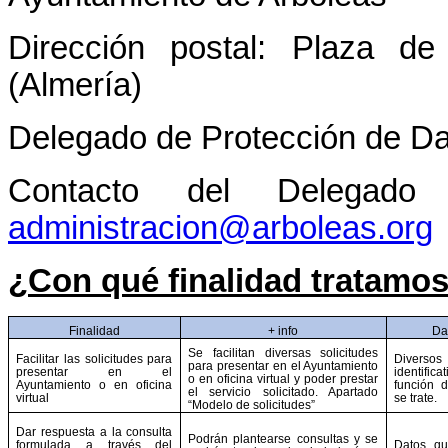
Dirección postal: Plaza d
(Almería)
Delegado de Protección de D
Contacto del Delegado
administracion@arboleas.org
¿Con qué finalidad tratamos
Finalidad
+ info
Da
Se facilitan diversas solicitudes
Facilitar las solicitudes para
Dive
para presentar en el Ayuntamiento
presentar en el
identifica
o en oficina virtual y poder prestar
Ayuntamiento o en oficina
función d
el servicio solicitado. Apartado
virtual
se trate.
“Modelo de solicitudes”
Dar respuesta a la consulta
Podrán plantearse consultas y se
formulada a través del
Datos qu