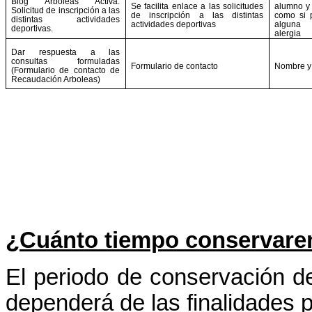
Blog Arboleas Activa.
Se facilita enlace a las solicitudes
alumno y 
Solicitud de inscripción a las
de inscripción a las distintas
como si 
distintas actividades
actividades deportivas
alguna
deportivas.
alergia
Dar respuesta a las
consultas formuladas
Formulario de contacto
Nombre y 
(Formulario de contacto de
Recaudación Arboleas)
¿Cuánto tiempo conservare
El periodo de conservación de
dependerá de las finalidades p