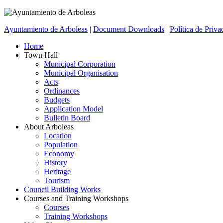
Ayuntamiento de Arboleas
|
Document Downloads
|
Política de Priva
Home
Town Hall
Municipal Corporation
Municipal Organisation
Acts
Ordinances
Budgets
Application Model
Bulletin Board
About Arboleas
Location
Population
Economy
History
Heritage
Tourism
Council Building Works
Courses and Training Workshops
Courses
Training Workshops