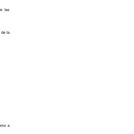
e las
 de la
como a