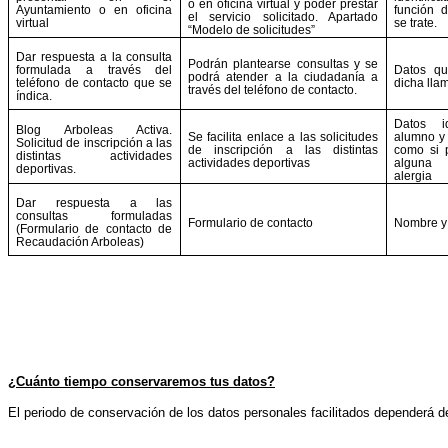
o en oficina virtual y poder prestar
Ayuntamiento o en oficina
función d
el servicio solicitado. Apartado
virtual
se trate.
“Modelo de solicitudes”
Dar respuesta a la consulta
Podrán plantearse consultas y se
formulada a través del
Datos qu
podrá atender a la ciudadanía a
teléfono de contacto que se
dicha lla
través del teléfono de contacto.
índica.
Datos id
Blog Arboleas Activa.
Se facilita enlace a las solicitudes
alumno y 
Solicitud de inscripción a las
de inscripción a las distintas
como si 
distintas actividades
actividades deportivas
alguna
deportivas.
alergia
Dar respuesta a las
consultas formuladas
Formulario de contacto
Nombre y 
(Formulario de contacto de
Recaudación Arboleas)
¿Cuánto tiempo conservaremos tus datos?
El periodo de conservación de los datos personales facilitados dependerá de