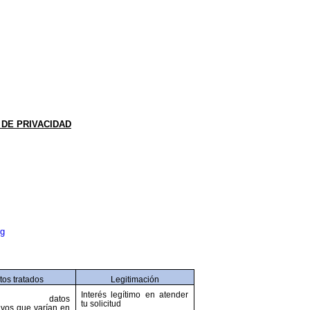
 DE PRIVACIDAD
rg
tos tratados
Legitimación
Interés legítimo en atender
rsos datos
tu solicitud
tivos que varían en