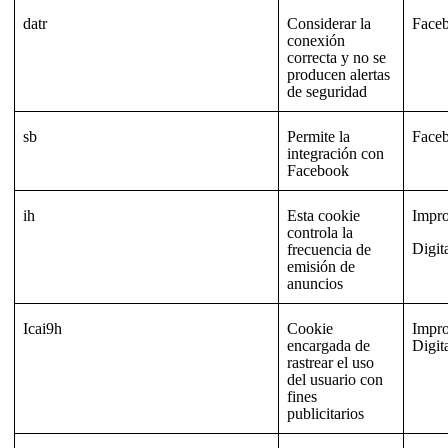
datr
Considerar la
Face
conexión
correcta y no se
producen alertas
de seguridad
sb
Permite la
Face
integración con
Facebook
ih
Esta cookie
Impr
controla la
Digit
frecuencia de
emisión de
anuncios
Icai9h
Cookie
Impr
encargada de
Digit
rastrear el uso
del usuario con
fines
publicitarios