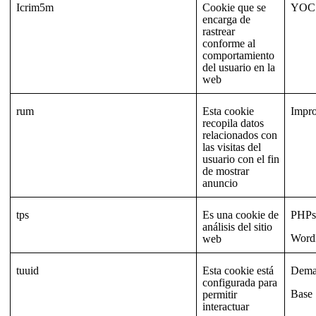
Icrim5m
Cookie que se
YOC
encarga de
rastrear
conforme al
comportamiento
del usuario en la
web
rum
Esta cookie
Impr
recopila datos
relacionados con
las visitas del
usuario con el fin
de mostrar
anuncio
tps
Es una cookie de
PHPse
análisis del sitio
Word
web
tuuid
Esta cookie está
Dema
configurada para
Base
permitir
interactuar