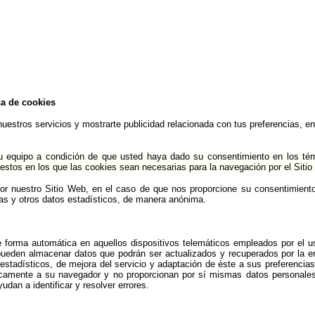
ca de cookies
nuestros servicios y mostrarte publicidad relacionada con tus preferencias, e
u equipo a condición de que usted haya dado su consentimiento en los té
uestos en los que las cookies sean necesarias para la navegación por el Siti
s por nuestro Sitio Web, en el caso de que nos proporcione su consentimient
tas y otros datos estadísticos, de manera anónima.
 forma automática en aquellos dispositivos telemáticos empleados por el u
pueden almacenar datos que podrán ser actualizados y recuperados por la e
estadísticos, de mejora del servicio y adaptación de éste a sus preferencias
icamente a su navegador y no proporcionan por sí mismas datos personale
dan a identificar y resolver errores.