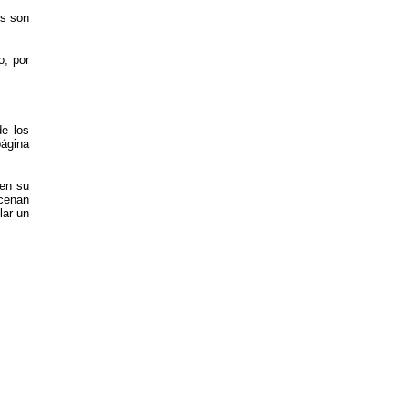
es son
o, por
de los
página
 en su
acenan
lar un