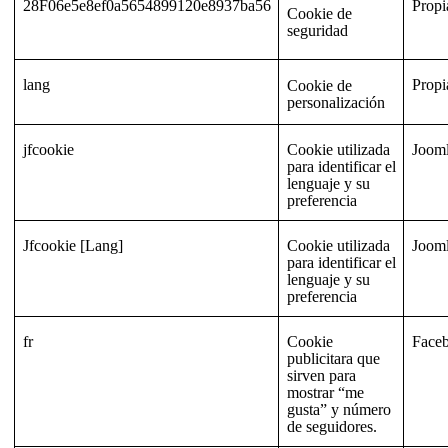
28F06e5e8ef0a5654899120e8937ba56
Propi
Cookie de
seguridad
lang
Propi
Cookie de
personalización
jfcookie
Cookie utilizada
Joom
para identificar el
lenguaje y su
preferencia
Jfcookie [Lang]
Cookie utilizada
Joom
para identificar el
lenguaje y su
preferencia
fr
Cookie
Face
publicitara que
sirven para
mostrar “me
gusta” y número
de seguidores.