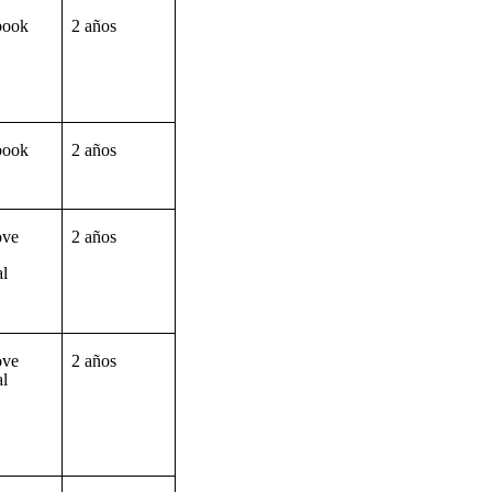
book
2 años
book
2 años
ove
2 años
al
ove
2 años
al