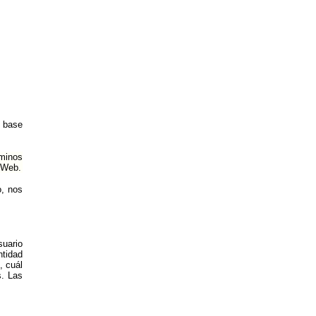
n base
rminos
o Web.
o, nos
suario
ntidad
, cuál
s. Las