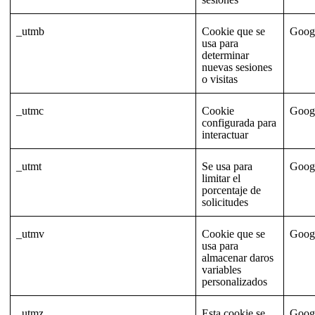
_utmb
Cookie que se
Goog
usa para
determinar
nuevas sesiones
o visitas
_utmc
Cookie
Goog
configurada para
interactuar
_utmt
Se usa para
Goog
limitar el
porcentaje de
solicitudes
_utmv
Cookie que se
Goog
usa para
almacenar daros
variables
personalizados
_utmz
Esta cookie se
Goog