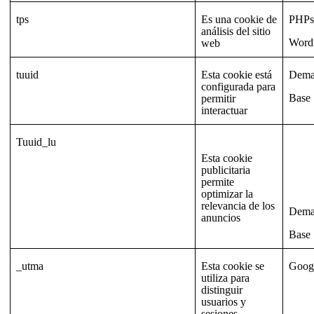
tps
Es una cookie de
PHPse
análisis del sitio
Word
web
tuuid
Esta cookie está
Dema
configurada para
Base
permitir
interactuar
Tuuid_lu
Esta cookie
publicitaria
permite
optimizar la
relevancia de los
Dema
anuncios
Base
_utma
Esta cookie se
Goog
utiliza para
distinguir
usuarios y
sesiones