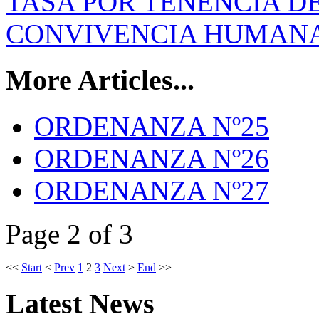
TASA POR TENENCIA D
CONVIVENCIA HUMAN
More Articles...
ORDENANZA Nº25
ORDENANZA Nº26
ORDENANZA Nº27
Page 2 of 3
<<
Start
<
Prev
1
2
3
Next
>
End
>>
Latest
News