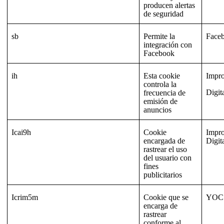
producen alertas
de seguridad
sb
Permite la
Face
integración con
Facebook
ih
Esta cookie
Impr
controla la
Digit
frecuencia de
emisión de
anuncios
Icai9h
Cookie
Impr
encargada de
Digit
rastrear el uso
del usuario con
fines
publicitarios
Icrim5m
Cookie que se
YOC
encarga de
rastrear
conforme al